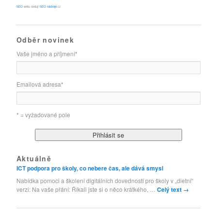
SEO
webu sledují
SEO nástroje
.cz
Odběr novinek
Vaše jméno a příjmení
*
Emailová adresa
*
* = vyžadované pole
Aktuálně
ICT podpora pro školy, co nebere čas, ale dává smysl
Nabídka pomoci a školení digitálních dovedností pro školy v „dietní“
verzi: Na vaše přání: Říkali jste si o něco krátkého, …
Celý text
→