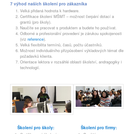
7 výhod našich školení pro zákazníka
Velká přidaná hodnota k hardware.
Certifikace školení MŠMT – možnost čerpání dotací a
grantů (pro školy).
Naučíte se pracovat s produktem a budete ho používat.
Odborné a profesionální provedení je zárukou spokojenosti
(viz
reference
).
Velká flexibilita termínů, časů, počtu účastníků.
Možnost individuálního přizpůsobení výkladových témat dle
požadavků klienta.
Orientace lektora v rozsáhlé oblasti školství, andragogiky i
technologií.
Školení pro školy:
Školení pro firmy: