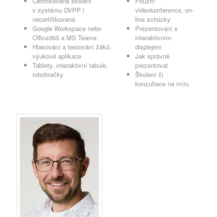
Certifikovaná školení
Použití
v systému DVPP i
videokonference, on-
necertifikovaná
line schůzky
Google Workspace nebo
Prezentování s
Office365 a MS Teams
interaktivním
Hlasování a testování žáků,
displejem
výukové aplikace
Jak správně
Tablety, interaktivní tabule,
prezentovat
robohračky
Školení či
konzultace na míru