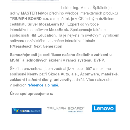
Lektor Ing. Michal Špitálník je
jediný
MASTER lektor
předního výrobce interaktivních produktů
TRIUMPH BOARD a.s.
a stejně tak je v ČR jediným držitelem
certifikátu
Silver MozaLearn ICT Expert
od výrobce
interaktivního software
MozaBook.
Spolupracuje také se
společností
RM Education
. Ta je největším světovým výrobcem
softwaru nezávislého na značce interaktivní tabule –
RMeasiteach Next Generation
.
Samozřejmostí je certifikace našeho školicího zařízení u
MŠMT a jednotlivých školení v rámci systému DVPP
.
Školit a prezentovat jsem začínal již v roce 1997 a mezi mé
současné klienty patří
Škoda Auto, a.s., Acomware, mateřské,
základní i střední školy, univerzity
a další. Více naleznete
v sekcích
reference
a
o mně
.
Úzce spolupracujeme s: