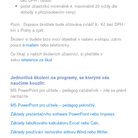
bez DPH / osobu
počet účastníků minimálně 4, maximálně 20 (vždy dle
dohody s přizpůsobením ceny)
Pozn.: Doprava školitele bude účtována zvlášť 8,- Kč bez DPH /
km z Prahy a zpět.
Školení si budete brzo moci objednat v našem e-shopu, zatím
pouze
e-mailem
nebo telefonicky.
Co říkají o našich školeních účastníci, si přečtěte v
sekci
reference ze škol
.
Jednotlivá školení na programy, se kterými vás
naučíme kouzlit:
MS PowerPoint pro učitele – pedagog začátečník – zde se právě
nacházíte.
MS PowerPoint pro učitele – pedagog pokročilý.
Základy prezentačního software PowerPoint nebo Impress.
Základy tabulkového kalkulátoru Excel nebo Calc.
Základy používání textového editoru Word nebo Writer.