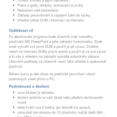
Tvoření snímků a jejich nastavení.
Práce s grafy, obrázky, animacemi a zvuky.
Nastavení celé prezentace.
Základy prezentování a zapojení žáků do výuky.
Vhodné zdroje DUM i informací na internetu.
Vzdělávací cíl
Po absolvování programu bude účastník znát metodiku
používání MS PowerPoint a jeho základní funkcionalitu. Bude
umět vytvořit své první DUM a použít je při výuce. Zvládne
nalézt na internetu DUMy jiných autorů a použít je ve své výuce
a to vše s ohledem na základní pravidla autorského zákona.
Libovolné podklady se účastník naučí také ukládat a opakovaně
používat.
Během kurzu je dán důraz na praktické procvičení všech
probíraných voleb přímo u PC.
Podrobnosti o školení:
cena školení je dohodou
školení probíhá na vaší škole nebo předem domluveném
místě
doba trvání cca 5 hodiny (po dohodě lze upravit)
cena platí pro skupinu do 12 účastníků, každý další 850,-