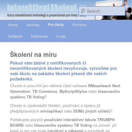
Školení interaktivních technologií a prezentování pro firmy i školy.
Sea
Main menu
Interaktivní školení
Pro školy
Home
Novinky
Pro firmy
Skip to primary content
Skip to secondary content
Software
Reference
O nás
Školení na míru
Pokud vám žádné z certifikovaných či
necertifikovaných školení nevyhovuje, vytvoříme pro
vaši školu na zakázku školení přesně dle vašich
požadavků.
Chcete si procvičit jen některé části software
RMeasiteach Next
Generation
,
TB Comenius
,
MyScriptStylus
nebo
hlasovacího
systému TB Voting
?
Chcete si zjednodušit hledání, používání a úpravu již
předpřipravených
miniaplikací
nebo
DUMů jiných učitelů
?
Potřebujete povýšit
používání interaktivní tabule TRIUMPH
BOARD
nebo
hlasovacího systému TB Voting
na úroveň, při
které to pro vás bude
intuitivní a zábavné
a soustředit se