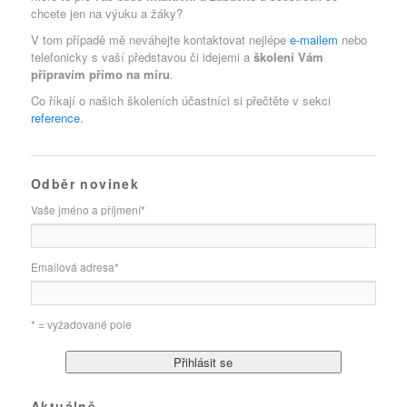
chcete jen na výuku a žáky?
V tom případě mě neváhejte kontaktovat nejlépe
e-mailem
nebo
telefonicky s vaší představou či idejemi a
školení
Vám
připravím
přímo na míru
.
Co říkají o našich školeních účastníci si přečtěte v sekci
reference
.
Odběr novinek
Vaše jméno a příjmení
*
Emailová adresa
*
* = vyžadované pole
Aktuálně