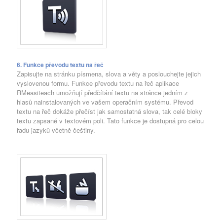
6. Funkce převodu textu na řeč
Zapisujte na stránku písmena, slova a věty a poslouchejte jejich
vyslovenou formu. Funkce převodu textu na řeč aplikace
RMeasiteach umožňují předčítání textu na stránce jedním z
hlasů nainstalovaných ve vašem operačním systému. Převod
textu na řeč dokáže přečíst jak samostatná slova, tak celé bloky
textu zapsané v textovém poli. Tato funkce je dostupná pro celou
řadu jazyků včetně češtiny.