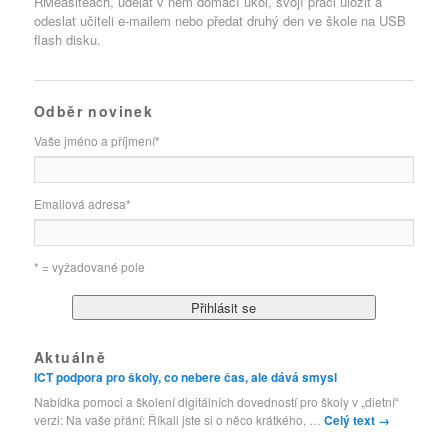
RMeasiteach, udělat v něm domácí úkol, svojí práci uložit a
odeslat učiteli e-mailem nebo předat druhý den ve škole na USB
flash disku.
Odběr novinek
Vaše jméno a příjmení
*
Emailová adresa
*
* = vyžadované pole
Aktuálně
ICT podpora pro školy, co nebere čas, ale dává smysl
Nabídka pomoci a školení digitálních dovedností pro školy v „dietní“
verzi: Na vaše přání: Říkali jste si o něco krátkého, …
Celý text
→