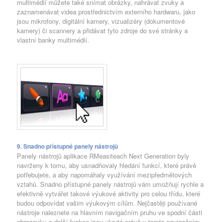
multimédií můžete také snímat obrázky, nahrávat zvuky a
zaznamenávat videa prostřednictvím externího hardwaru, jako
jsou mikrofony, digitální kamery, vizualizéry (dokumentové
kamery) či scannery a přidávat tyto zdroje do své stránky a
vlastní banky multimédií.
9. Snadno přístupné panely nástrojů
Panely nástrojů aplikace RMeasiteach Next Generation byly
navrženy k tomu, aby usnadňovaly hledání funkcí, které právě
potřebujete, a aby napomáhaly využívání mezipředmětových
vztahů. Snadno přístupné panely nástrojů vám umožňují rychle a
efektivně vytvářet takové výukové aktivity pro celou třídu, které
budou odpovídat vašim výukovým cílům. Nejčastěji používané
nástroje naleznete na hlavním navigačním pruhu ve spodní části
obrazovky a další funkce jsou ukryté právě v tomto navigačním