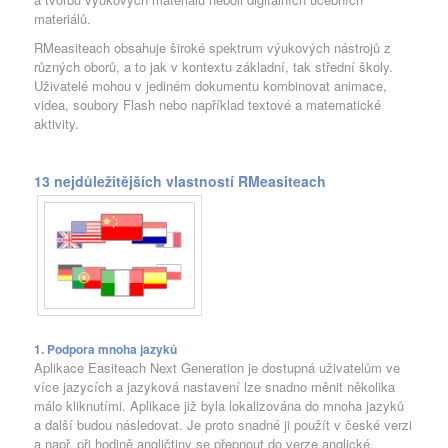
materiálů.
RMeasiteach obsahuje široké spektrum výukových nástrojů z
různých oborů, a to jak v kontextu základní, tak střední školy.
Uživatelé mohou v jediném dokumentu kombinovat animace,
videa, soubory Flash nebo například textové a matematické
aktivity.
13 nejdůležitějších vlastností RMeasiteach
1. Podpora mnoha jazyků
Aplikace Easiteach Next Generation je dostupná uživatelům ve
více jazycích a jazyková nastavení lze snadno měnit několika
málo kliknutími. Aplikace již byla lokalizována do mnoha jazyků
a další budou následovat. Je proto snadné ji použít v české verzi
a např. při hodině angličtiny se přepnout do verze anglické.