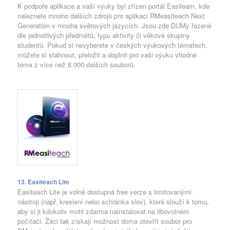
K podpoře aplikace a vaší výuky byl zřízen portál Easilearn, kde
naleznete mnoho dalších zdrojů pro aplikaci RMeasiteach Next
Generation v mnoha světových jazycích. Jsou zde DUMy řazené
dle jednotlivých předmětů, typu aktivity či věkové skupiny
studentů. Pokud si nevyberete v českých výukových tématech,
můžete si stáhnout, přeložit a doplnit pro vaši výuku vhodné
téma z více než 8.000 dalších souborů.
13. Easiteach Lite
Easiteach Lite je volně dostupná free verze s limitovanými
nástroji (např. kreslení nebo schránka slov), která slouží k tomu,
aby si ji kdokoliv mohl zdarma nainstalovat na libovolném
počítači. Žáci tak získají možnost doma otevřít soubor pro