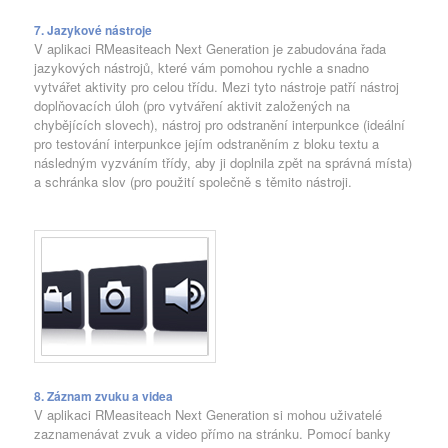
7. Jazykové nástroje
V aplikaci RMeasiteach Next Generation je zabudována řada
jazykových nástrojů, které vám pomohou rychle a snadno
vytvářet aktivity pro celou třídu. Mezi tyto nástroje patří nástroj
doplňovacích úloh (pro vytváření aktivit založených na
chybějících slovech), nástroj pro odstranění interpunkce (ideální
pro testování interpunkce jejím odstraněním z bloku textu a
následným vyzváním třídy, aby ji doplnila zpět na správná místa)
a schránka slov (pro použití společně s těmito nástroji.
8. Záznam zvuku a videa
V aplikaci RMeasiteach Next Generation si mohou uživatelé
zaznamenávat zvuk a video přímo na stránku. Pomocí banky